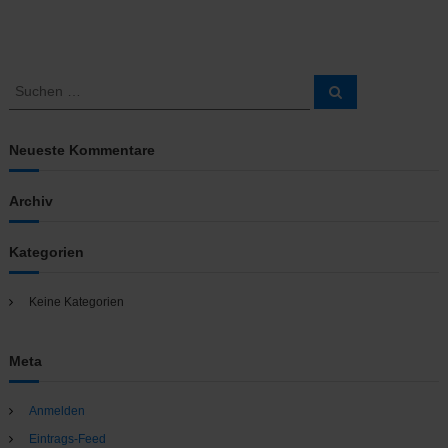
S
S
u
u
c
c
h
e
h
Neueste Kommentare
n
e
n
Archiv
a
c
h
Kategorien
:
Keine Kategorien
Meta
Anmelden
Eintrags-Feed